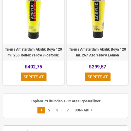
Talens Amsterdam Akrilik Boya 120
Talens Amsterdam Akrilik Boya 120
ml. 256 Reflex Yellow (Fosforlu)
ml. 267 Azo Yellow Lemon
₺402,75
₺299,57
SEPETE AT
SEPETE AT
Toplam 79 üründen 1-12 arası gösteriliyor
…
1
2
3
7
navigate_next
SONRAKI