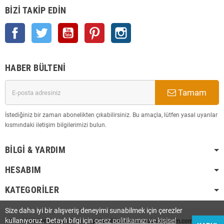
BIZI TAKIP EDIN
Facebook
Twitter
YouTube
Pinterest
Instagram
HABER BÜLTENI
Tamam
İstediğiniz bir zaman abonelikten çıkabilirsiniz. Bu amaçla, lütfen yasal uyarılar
kısmındaki iletişim bilgilerimizi bulun.
BILGI & YARDIM
HESABIM
KATEGORILER
Size daha iyi bir alışveriş deneyimi sunabilmek için çerezler
kullanıyoruz. Detaylı bilgi için
çerez politikamızı ve kişisel
2008-2025 Tüm Hakları Saklı Olup Tescilli Markadır. hobimarketim.com