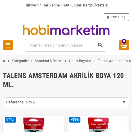
Türkiye'nin Her Yerine 1499TL üzeri Kargo Ücretsiz!
person
Üye Girişi
0
view_headline
search
chevron_right
chevron_right
chevron_right
chevron_right
Kategoriler
Sanatsal & Resim
Akrilik Boyalar
Talens Amsterdam Akr
TALENS AMSTERDAM AKRILIK BOYA 120
ML.
Reference, A to Z
YENI
YENI