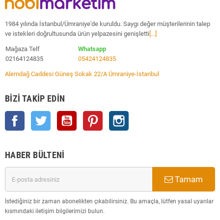
1984 yılında İstanbul/Ümraniye'de kuruldu. Saygı değer müşterilerinin talep
ve istekleri doğrultusunda ürün yelpazesini genişletti
[...]
Mağaza Telf
Whatsapp
02164124835
05424124835
Alemdağ Caddesi Güneş Sokak 22/A Ümraniye-İstanbul
BIZI TAKIP EDIN
Facebook
Twitter
YouTube
Pinterest
Instagram
HABER BÜLTENI
Tamam
İstediğiniz bir zaman abonelikten çıkabilirsiniz. Bu amaçla, lütfen yasal uyarılar
kısmındaki iletişim bilgilerimizi bulun.