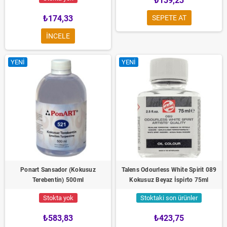
₺139,23
₺174,33
SEPETE AT
INCELE
YENI
YENI
Ponart Sansador (Kokusuz
Talens Odourless White Spirit 089
Terebentin) 500ml
Kokusuz Beyaz İspirto 75ml
Stokta yok
Stoktaki son ürünler
₺583,83
₺423,75