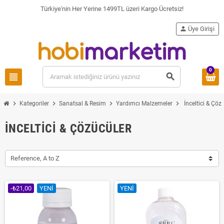
Türkiye'nin Her Yerine 1499TL üzeri Kargo Ücretsiz!
person
Üye Girişi
0
view_headline
search
chevron_right
chevron_right
chevron_right
chevron_right
Kategoriler
Sanatsal & Resim
Yardımcı Malzemeler
İnceltici & Çöz
İNCELTICI & ÇÖZÜCÜLER
Reference, A to Z
-₺21,00
YENI
YENI