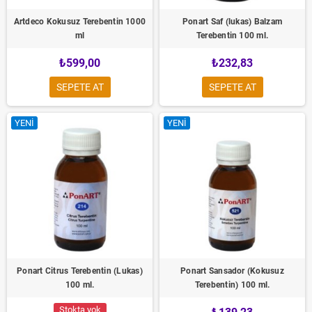
Artdeco Kokusuz Terebentin 1000
Ponart Saf (lukas) Balzam
ml
Terebentin 100 ml.
₺599,00
₺232,83
SEPETE AT
SEPETE AT
YENI
YENI
Ponart Citrus Terebentin (Lukas)
Ponart Sansador (Kokusuz
100 ml.
Terebentin) 100 ml.
Stokta yok