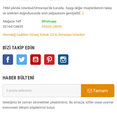
1984 yılında İstanbul/Ümraniye'de kuruldu. Saygı değer müşterilerinin talep
ve istekleri doğrultusunda ürün yelpazesini genişletti
[...]
Mağaza Telf
Whatsapp
02164124835
05424124835
Alemdağ Caddesi Güneş Sokak 22/A Ümraniye-İstanbul
BIZI TAKIP EDIN
Facebook
Twitter
YouTube
Pinterest
Instagram
HABER BÜLTENI
Tamam
İstediğiniz bir zaman abonelikten çıkabilirsiniz. Bu amaçla, lütfen yasal uyarılar
kısmındaki iletişim bilgilerimizi bulun.