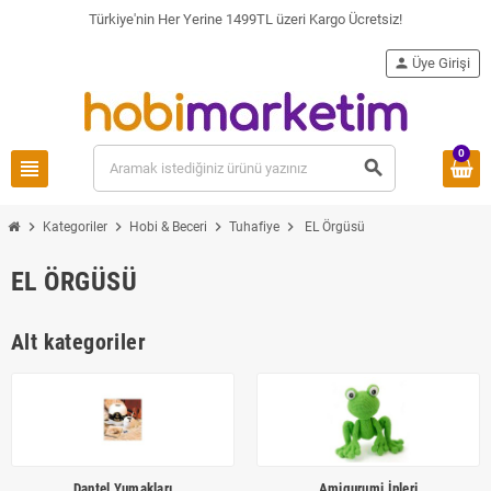
Türkiye'nin Her Yerine 1499TL üzeri Kargo Ücretsiz!
person
Üye Girişi
0
view_headline
search
chevron_right
chevron_right
chevron_right
chevron_right
Kategoriler
Hobi & Beceri
Tuhafiye
EL Örgüsü
EL ÖRGÜSÜ
Alt kategoriler
Dantel Yumakları
Amigurumi İpleri