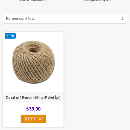
Reference, A to Z
YENI
Çuval ip ( Kendir-Jüt ip-Paket İpi)
₺39,00
SEPETE AT