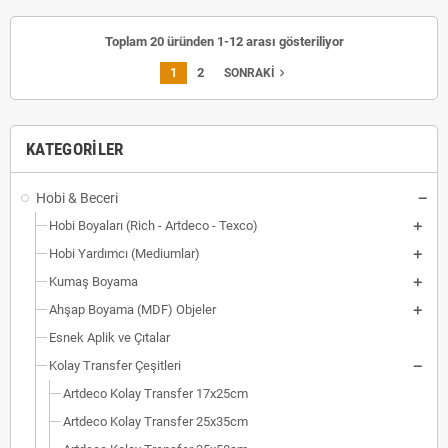
Toplam 20 üründen 1-12 arası gösteriliyor
1
2
navigate_next
SONRAKI
KATEGORILER
Hobi & Beceri
Hobi Boyaları (Rich - Artdeco - Texco)
Hobi Yardımcı (Mediumlar)
Kumaş Boyama
Ahşap Boyama (MDF) Objeler
Esnek Aplik ve Çıtalar
Kolay Transfer Çeşitleri
Artdeco Kolay Transfer 17x25cm
Artdeco Kolay Transfer 25x35cm