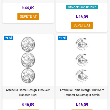
Stoktaki son ürünler
₺46,09
SEPETE AT
₺46,09
SEPETE AT
YENI
YENI
Artebella Home Design 10x25cm
Artebella Home Design 10x25cm
Transfer 5621
Transfer 5623v açık zemin
₺46,09
₺46,09