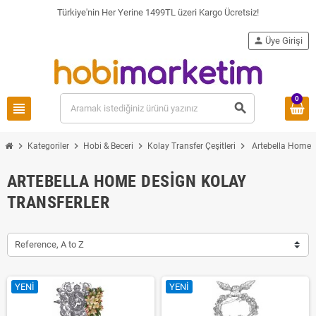
Türkiye'nin Her Yerine 1499TL üzeri Kargo Ücretsiz!
person
Üye Girişi
0
view_headline
search
chevron_right
chevron_right
chevron_right
chevron_right
Kategoriler
Hobi & Beceri
Kolay Transfer Çeşitleri
Artebella Home D
ARTEBELLA HOME DESIGN KOLAY
TRANSFERLER
Reference, A to Z
YENI
YENI