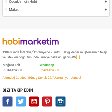
Çocuklar için Hobi
Maket
1984 yılında İstanbul/Ümraniye'de kuruldu. Saygı değer müşterilerinin talep
ve istekleri doğrultusunda ürün yelpazesini genişletti
[...]
Mağaza Telf
Whatsapp
02164124835
05424124835
Alemdağ Caddesi Güneş Sokak 22/A Ümraniye-İstanbul
BIZI TAKIP EDIN
Facebook
Twitter
YouTube
Pinterest
Instagram