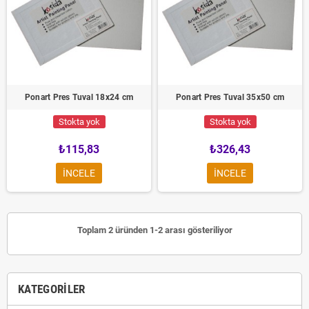
Ponart Pres Tuval 18x24 cm
Ponart Pres Tuval 35x50 cm
Stokta yok
Stokta yok
₺115,83
₺326,43
INCELE
INCELE
Toplam 2 üründen 1-2 arası gösteriliyor
KATEGORILER