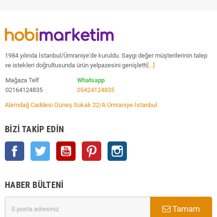
1984 yılında İstanbul/Ümraniye'de kuruldu. Saygı değer müşterilerinin talep
ve istekleri doğrultusunda ürün yelpazesini genişletti
[...]
Mağaza Telf
Whatsapp
02164124835
05424124835
Alemdağ Caddesi Güneş Sokak 22/A Ümraniye-İstanbul
BIZI TAKIP EDIN
Facebook
Twitter
YouTube
Pinterest
Instagram
HABER BÜLTENI
Tamam