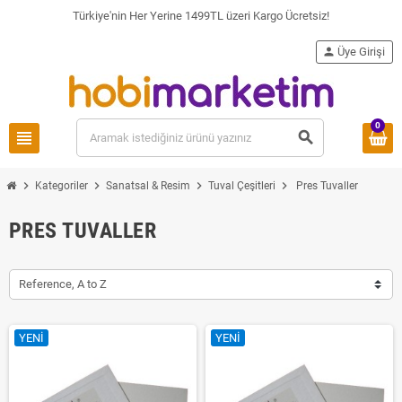
Türkiye'nin Her Yerine 1499TL üzeri Kargo Ücretsiz!
person
Üye Girişi
0
view_headline
search
chevron_right
chevron_right
chevron_right
chevron_right
Kategoriler
Sanatsal & Resim
Tuval Çeşitleri
Pres Tuvaller
PRES TUVALLER
Reference, A to Z
YENI
YENI