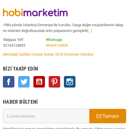
1984 yılında İstanbul/Ümraniye'de kuruldu. Saygı değer müşterilerinin talep
ve istekleri doğrultusunda ürün yelpazesini genişletti
[...]
Mağaza Telf
Whatsapp
02164124835
05424124835
Alemdağ Caddesi Güneş Sokak 22/A Ümraniye-İstanbul
BIZI TAKIP EDIN
Facebook
Twitter
YouTube
Pinterest
Instagram
HABER BÜLTENI
Tamam