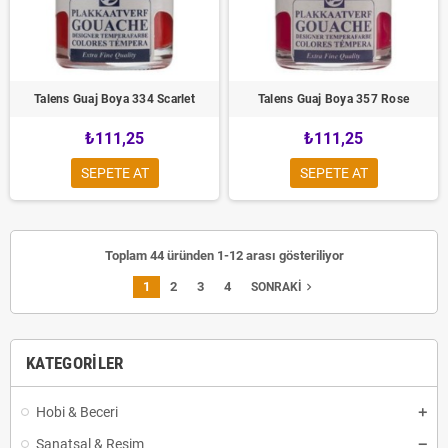
Talens Guaj Boya 334 Scarlet
Talens Guaj Boya 357 Rose
₺111,25
₺111,25
SEPETE AT
SEPETE AT
Toplam 44 üründen 1-12 arası gösteriliyor
1
2
3
4
navigate_next
SONRAKI
KATEGORILER
Hobi & Beceri
Sanatsal & Resim