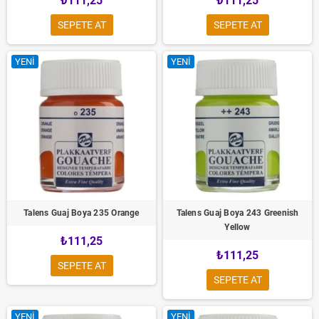
₺111,25
₺111,25
SEPETE AT
SEPETE AT
YENI
YENI
Talens Guaj Boya 235 Orange
Talens Guaj Boya 243 Greenish
Yellow
₺111,25
₺111,25
SEPETE AT
SEPETE AT
YENI
YENI