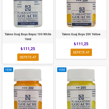
Talens Guaj Boya Beyaz 100 White
Talens Guaj Boya 200 Yellow
16ml
₺111,25
₺111,25
SEPETE AT
SEPETE AT
YENI
YENI