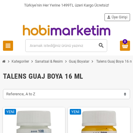
Türkiye'nin Her Yerine 1499TL üzeri Kargo Ücretsiz!
person
Üye Girişi
0
view_headline
search
chevron_right
chevron_right
chevron_right
chevron_right
Kategoriler
Sanatsal & Resim
Guaj Boyalar
Talens Guaj Boya 16 m
TALENS GUAJ BOYA 16 ML
Reference, A to Z
YENI
YENI