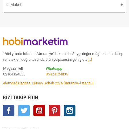
Maket
1984 yılında İstanbul/Ümraniye'de kuruldu. Saygı değer müşterilerinin talep
ve istekleri doğrultusunda ürün yelpazesini genişletti
[...]
Mağaza Telf
Whatsapp
02164124835
05424124835
Alemdağ Caddesi Güneş Sokak 22/A Ümraniye-İstanbul
BIZI TAKIP EDIN
Facebook
Twitter
YouTube
Pinterest
Instagram