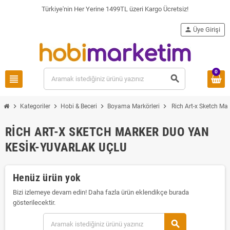
Türkiye'nin Her Yerine 1499TL üzeri Kargo Ücretsiz!
person
Üye Girişi
0
view_headline
search
chevron_right
chevron_right
chevron_right
chevron_right
Kategoriler
Hobi & Beceri
Boyama Markörleri
Rich Art-x Sketch Ma
RICH ART-X SKETCH MARKER DUO YAN
KESIK-YUVARLAK UÇLU
Henüz ürün yok
Bizi izlemeye devam edin! Daha fazla ürün eklendikçe burada
gösterilecektir.
search