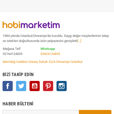
1984 yılında İstanbul/Ümraniye'de kuruldu. Saygı değer müşterilerinin talep
ve istekleri doğrultusunda ürün yelpazesini genişletti
[...]
Mağaza Telf
Whatsapp
02164124835
05424124835
Alemdağ Caddesi Güneş Sokak 22/A Ümraniye-İstanbul
BIZI TAKIP EDIN
Facebook
Twitter
YouTube
Pinterest
Instagram
HABER BÜLTENI