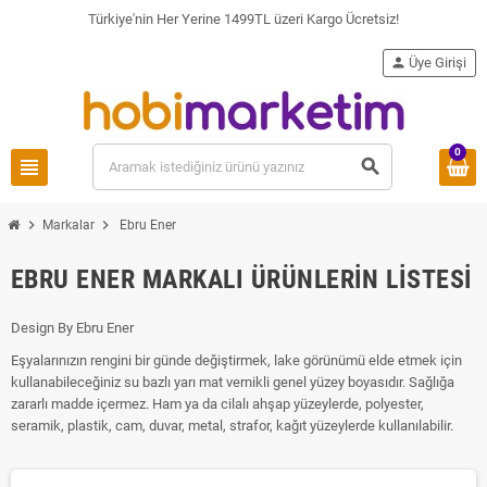
Türkiye'nin Her Yerine 1499TL üzeri Kargo Ücretsiz!
person
Üye Girişi
0
view_headline
search
chevron_right
chevron_right
Markalar
Ebru Ener
EBRU ENER MARKALI ÜRÜNLERIN LISTESI
Design By Ebru Ener
Eşyalarınızın rengini bir günde değiştirmek, lake görünümü elde etmek için
kullanabileceğiniz su bazlı yarı mat vernikli genel yüzey boyasıdır. Sağlığa
zararlı madde içermez. Ham ya da cilalı ahşap yüzeylerde, polyester,
seramik, plastik, cam, duvar, metal, strafor, kağıt yüzeylerde kullanılabilir.