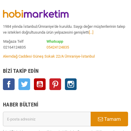
1984 yılında İstanbul/Ümraniye'de kuruldu. Saygı değer müşterilerinin talep
ve istekleri doğrultusunda ürün yelpazesini genişletti
[...]
Mağaza Telf
Whatsapp
02164124835
05424124835
Alemdağ Caddesi Güneş Sokak 22/A Ümraniye-İstanbul
BIZI TAKIP EDIN
Facebook
Twitter
YouTube
Pinterest
Instagram
HABER BÜLTENI
Tamam