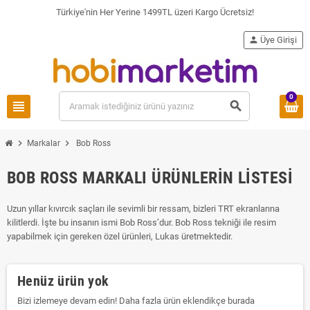
Türkiye'nin Her Yerine 1499TL üzeri Kargo Ücretsiz!
person
Üye Girişi
0
view_headline
search
chevron_right
chevron_right
Markalar
Bob Ross
BOB ROSS MARKALI ÜRÜNLERIN LISTESI
Uzun yıllar kıvırcık saçları ile sevimli bir ressam, bizleri TRT ekranlarına
kilitlerdi. İşte bu insanın ismi Bob Ross’dur. Bob Ross tekniği ile resim
yapabilmek için gereken özel ürünleri, Lukas üretmektedir.
Henüz ürün yok
Bizi izlemeye devam edin! Daha fazla ürün eklendikçe burada