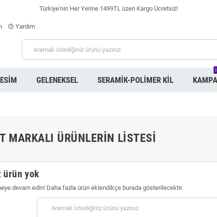
Türkiye'nin Her Yerine 1499TL üzeri Kargo Ücretsiz!
m
Yardım
help_outline
RESIM
GELENEKSEL
SERAMIK-POLIMER KIL
KAMPA
T MARKALI ÜRÜNLERIN LISTESI
 ürün yok
meye devam edin! Daha fazla ürün eklendikçe burada gösterilecektir.