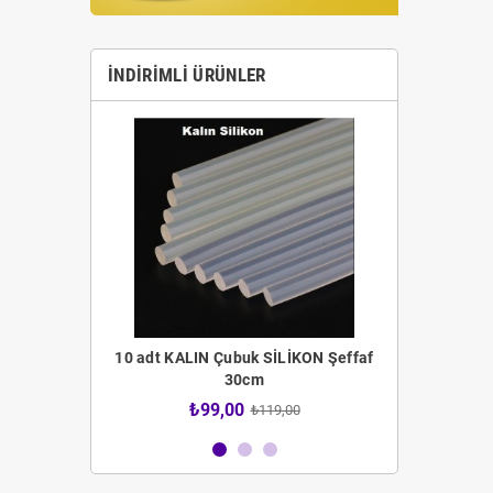
İNDIRIMLI ÜRÜNLER
 Fırça Seti
10 adt KALIN Çubuk SİLİKON Şeffaf
12 adt İNCE 
30cm
4,00
₺99,00
₺59
₺119,00