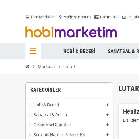
Tüm Markalar
Mağaza Konum
Hakımızda
İletişi
card_giftcard
location_on
view_headline
HOBI & BECERI
SANATSAL & 
chevron_right
Markalar
chevron_right
Lutart
LUTAR
KATEGORILER
Hobi & Beceri
Henüz
Sanatsal & Resim
Bizi izle
Geleneksel Sanatlar
Seramik Hamur-Polimer Kil