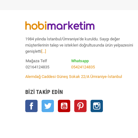
1984 yılında İstanbul/Ümraniye'de kuruldu. Saygı değer
müşterilerinin talep ve istekleri doğrultusunda ürün yelpazesini
genişletti
[...]
Mağaza Telf
Whatsapp
02164124835
05424124835
Alemdağ Caddesi Güneş Sokak 22/A Ümraniye-İstanbul
BIZI TAKIP EDIN
Facebook
Twitter
YouTube
Pinterest
Instagram