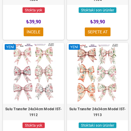
Stokta yok
Stoktaki son ürünler
₺39,90
₺39,90
INCELE
SEPETE AT
YENI
YENI
Sulu Transfer 24x34cm Model IST-
Sulu Transfer 24x34cm Model IST-
1912
1913
Stokta yok
Stoktaki son ürünler