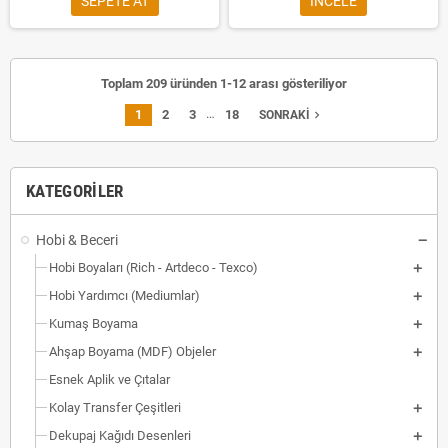
SEPETE AT
INCELE
Toplam 209 üründen 1-12 arası gösteriliyor
…
1
2
3
18
navigate_next
SONRAKI
KATEGORILER
Hobi & Beceri
Hobi Boyaları (Rich - Artdeco - Texco)
Hobi Yardımcı (Mediumlar)
Kumaş Boyama
Ahşap Boyama (MDF) Objeler
Esnek Aplik ve Çıtalar
Kolay Transfer Çeşitleri
Dekupaj Kağıdı Desenleri