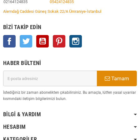
02164124835
05424124835
Alemdağ Caddesi Güneş Sokak 22/A Ümraniye-İstanbul
BIZI TAKIP EDIN
Facebook
Twitter
YouTube
Pinterest
Instagram
HABER BÜLTENI
Tamam
İstediğiniz bir zaman abonelikten çıkabilirsiniz. Bu amaçla, lütfen yasal uyarılar
kısmındaki iletişim bilgilerimizi bulun.
BILGI & YARDIM
HESABIM
KATEGORILER