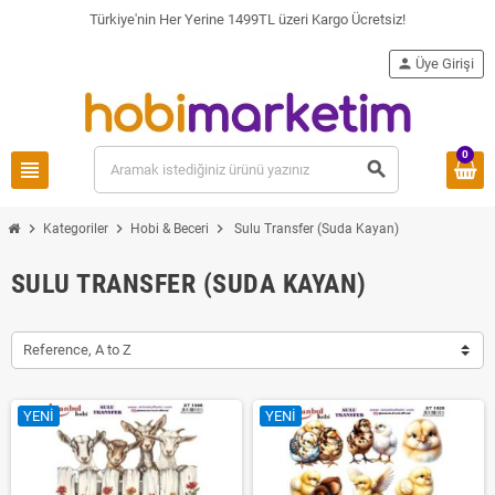
Türkiye'nin Her Yerine 1499TL üzeri Kargo Ücretsiz!
person
Üye Girişi
0
view_headline
search
chevron_right
chevron_right
chevron_right
Kategoriler
Hobi & Beceri
Sulu Transfer (Suda Kayan)
SULU TRANSFER (SUDA KAYAN)
Reference, A to Z
YENI
YENI