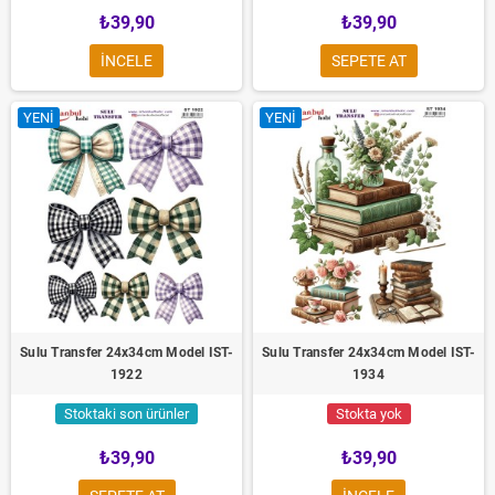
₺39,90
₺39,90
INCELE
SEPETE AT
YENI
YENI
Sulu Transfer 24x34cm Model IST-
Sulu Transfer 24x34cm Model IST-
1922
1934
Stoktaki son ürünler
Stokta yok
₺39,90
₺39,90