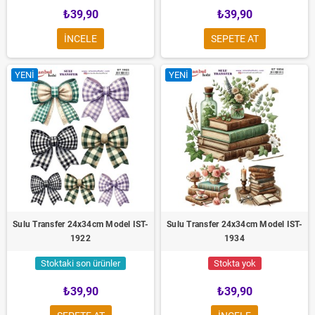
₺39,90
₺39,90
INCELE
SEPETE AT
YENI
YENI
Sulu Transfer 24x34cm Model IST-
Sulu Transfer 24x34cm Model IST-
1922
1934
Stoktaki son ürünler
Stokta yok
₺39,90
₺39,90