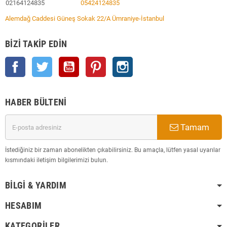
02164124835
05424124835
Alemdağ Caddesi Güneş Sokak 22/A Ümraniye-İstanbul
BIZI TAKIP EDIN
Facebook
Twitter
YouTube
Pinterest
Instagram
HABER BÜLTENI
Tamam
İstediğiniz bir zaman abonelikten çıkabilirsiniz. Bu amaçla, lütfen yasal uyarılar
kısmındaki iletişim bilgilerimizi bulun.
BILGI & YARDIM
HESABIM
KATEGORILER