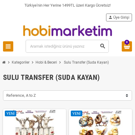
Türkiye'nin Her Yerine 1499TL üzeri Kargo Ücretsiz!
person
Üye Girişi
0
view_headline
search
chevron_right
chevron_right
chevron_right
Kategoriler
Hobi & Beceri
Sulu Transfer (Suda Kayan)
SULU TRANSFER (SUDA KAYAN)
Reference, A to Z
YENI
YENI