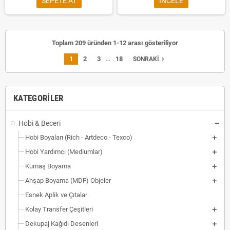
SEPETE AT
INCELE
Toplam 209 üründen 1-12 arası gösteriliyor
…
1
2
3
18
navigate_next
SONRAKI
KATEGORILER
Hobi & Beceri
Hobi Boyaları (Rich - Artdeco - Texco)
Hobi Yardımcı (Mediumlar)
Kumaş Boyama
Ahşap Boyama (MDF) Objeler
Esnek Aplik ve Çıtalar
Kolay Transfer Çeşitleri
Dekupaj Kağıdı Desenleri