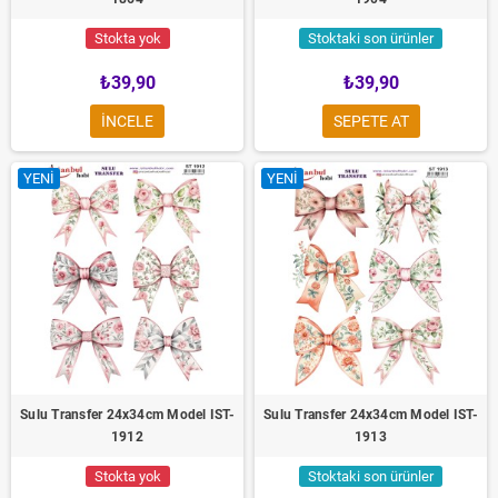
Stokta yok
Stoktaki son ürünler
₺39,90
₺39,90
INCELE
SEPETE AT
YENI
YENI
Sulu Transfer 24x34cm Model IST-
Sulu Transfer 24x34cm Model IST-
1912
1913
Stokta yok
Stoktaki son ürünler