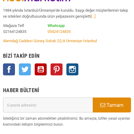
1984 yılında İstanbul/Ümraniye'de kuruldu. Saygı değer müşterilerinin talep
ve istekleri doğrultusunda ürün yelpazesini genişletti
[...]
Mağaza Telf
Whatsapp
02164124835
05424124835
Alemdağ Caddesi Güneş Sokak 22/A Ümraniye-İstanbul
BIZI TAKIP EDIN
Facebook
Twitter
YouTube
Pinterest
Instagram
HABER BÜLTENI
Tamam
İstediğiniz bir zaman abonelikten çıkabilirsiniz. Bu amaçla, lütfen yasal uyarılar
kısmındaki iletişim bilgilerimizi bulun.