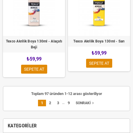
Texco Akrilik Boya 130ml - Alaçatı
Texco Akrilik Boya 130ml - Sarı
Beji
₺59,99
₺59,99
SEPETE AT
SEPETE AT
Toplam 97 üründen 1-12 arası gösteriliyor
…
1
2
3
9
navigate_next
SONRAKI
KATEGORILER