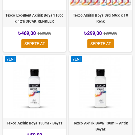
Texco Excellent Akrilik Boya 110cc
Texco Akrilik Boya Seti 60cc x 10
x 12'li SICAK RENKLER
Renk
₺469,00
₺299,00
₺500,00
₺399,00
SEPETE AT
SEPETE AT
YENI
YENI
Texco Akrilik Boya 130ml - Beyaz
Texco Akrilik Boya 130ml - Antik
Beyaz