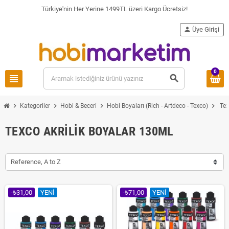
Türkiye'nin Her Yerine 1499TL üzeri Kargo Ücretsiz!
person
Üye Girişi
0
view_headline
search
chevron_right
chevron_right
chevron_right
chevron_right
Kategoriler
Hobi & Beceri
Hobi Boyaları (Rich - Artdeco - Texco)
Tex
TEXCO AKRILIK BOYALAR 130ML
Reference, A to Z
-₺31,00
YENI
-₺71,00
YENI