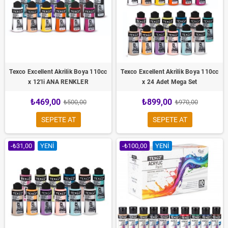
Texco Excellent Akrilik Boya 110cc
Texco Excellent Akrilik Boya 110cc
x 12'li ANA RENKLER
x 24 Adet Mega Set
₺469,00
₺899,00
₺500,00
₺970,00
SEPETE AT
SEPETE AT
-₺31,00
YENI
-₺100,00
YENI