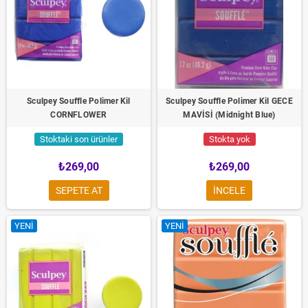
Sculpey Souffle Polimer Kil
Sculpey Souffle Polimer Kil GECE
CORNFLOWER
MAVİSİ (Midnight Blue)
Stoktaki son ürünler
Stokta yok
₺269,00
₺269,00
SEPETE AT
INCELE
YENI
YENI