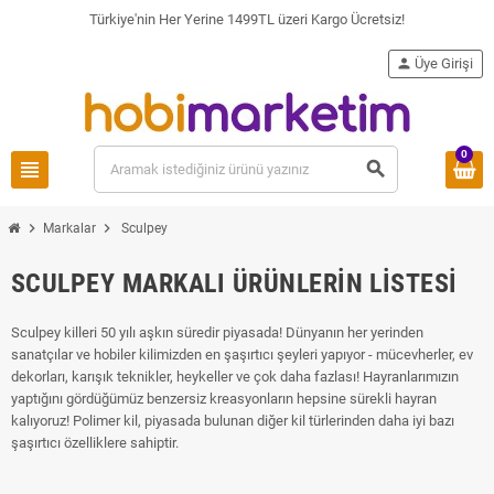
Türkiye'nin Her Yerine 1499TL üzeri Kargo Ücretsiz!
person
Üye Girişi
0
view_headline
search
chevron_right
chevron_right
Markalar
Sculpey
SCULPEY MARKALI ÜRÜNLERIN LISTESI
Sculpey killeri 50 yılı aşkın süredir piyasada! Dünyanın her yerinden
sanatçılar ve hobiler kilimizden en şaşırtıcı şeyleri yapıyor - mücevherler, ev
dekorları, karışık teknikler, heykeller ve çok daha fazlası! Hayranlarımızın
yaptığını gördüğümüz benzersiz kreasyonların hepsine sürekli hayran
kalıyoruz! Polimer kil, piyasada bulunan diğer kil türlerinden daha iyi bazı
şaşırtıcı özelliklere sahiptir.