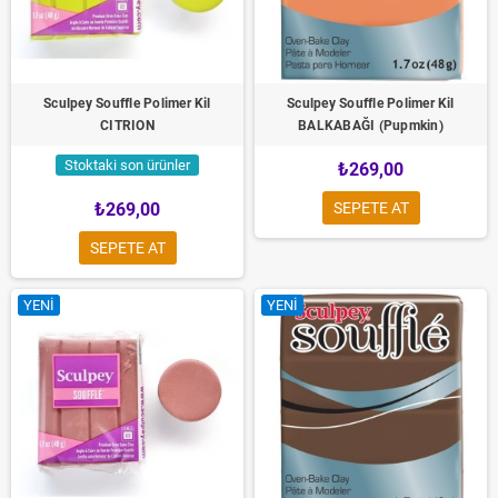
Sculpey Souffle Polimer Kil
Sculpey Souffle Polimer Kil
CITRION
BALKABAĞI (Pupmkin)
Stoktaki son ürünler
₺269,00
₺269,00
SEPETE AT
SEPETE AT
YENI
YENI