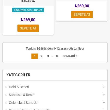
KANARYA
₺269,00
Stoktaki son ürünler
SEPETE AT
₺269,00
SEPETE AT
Toplam 92 üründen 1-12 arası gösteriliyor
…
1
2
3
8
navigate_next
SONRAKI
KATEGORILER
Hobi & Beceri
Sanatsal & Resim
Geleneksel Sanatlar