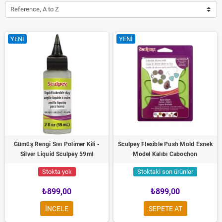
Reference, A to Z
YENI
YENI
Gümüş Rengi Sıvı Polimer Kili -
Sculpey Flexible Push Mold Esnek
Silver Liquid Sculpey 59ml
Model Kalıbı Cabochon
Stokta yok
Stoktaki son ürünler
₺899,00
₺899,00
INCELE
SEPETE AT