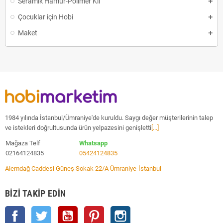
Seramik Hamur-Polimer Kil
Çocuklar için Hobi
Maket
1984 yılında İstanbul/Ümraniye'de kuruldu. Saygı değer müşterilerinin talep
ve istekleri doğrultusunda ürün yelpazesini genişletti
[...]
Mağaza Telf
Whatsapp
02164124835
05424124835
Alemdağ Caddesi Güneş Sokak 22/A Ümraniye-İstanbul
BIZI TAKIP EDIN
Facebook
Twitter
YouTube
Pinterest
Instagram