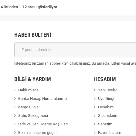
4 üründen 1-12 arası gösteriliyor
HABER BÜLTENI
İstediğiniz bir zaman abonelikten çıkabilirsiniz. Bu amaçla, lütfen yasal uyar
BILGI & YARDIM
HESABIM
Hakkımızda
Yeni Üyelik
Banka Hesap Numaralarımız
Üye Girişi
Kargo Bilgisi
Hesabım
Satış Sözleşmesi
Siparişlerim
İade ve Geri Ödeme Koşulları
Sepetim
Bizimle iletişime geçin
Favori Listem