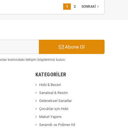
1
2
navigate_next
SONRAKI
Abone Ol
ılar kısmındaki iletişim bilgilerimizi bulun.
KATEGORILER
Hobi & Beceri
Sanatsal & Resim
Geleneksel Sanatlar
Çocuklar için Hobi
Maket Yapımı
Seramik ve Polimer Kil