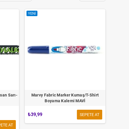
YENI
san Sarı-
Marvy Fabric Marker Kumaş/T-Shirt
Boyama Kalemi MAVİ
₺39,99
SEPETE AT
ETE AT