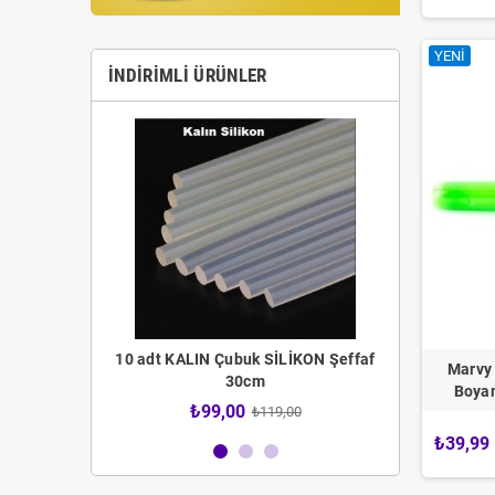
YENI
İNDIRIMLI ÜRÜNLER
 Fırça Seti
10 adt KALIN Çubuk SİLİKON Şeffaf
12 adt İNCE 
Marvy 
30cm
4,00
Boya
₺99,00
₺59
₺119,00
₺39,99