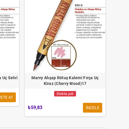
 Uç Selvi
Marvy Ahşap Rötuş Kalemi Fırça Uç
Kiraz (Cherry Wood)17
Stokta yok
ETE AT
₺59,83
INCELE