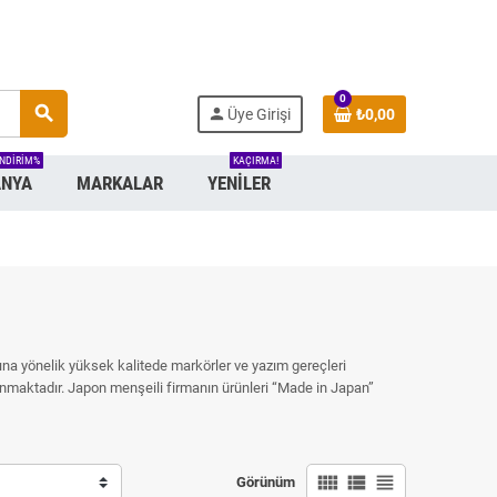
0
search
person
Üye Girişi
₺0,00
INDIRIM%
KAÇIRMA!
NYA
MARKALAR
YENILER
ımına yönelik yüksek kalitede markörler ve yazım gereçleri
nmaktadır. Japon menşeili firmanın ürünleri “Made in Japan”
view_comfy
view_list
view_headline
Görünüm