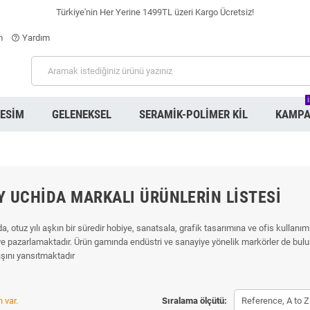
Türkiye'nin Her Yerine 1499TL üzeri Kargo Ücretsiz!
m
Yardım
help_outline
RESIM
GELENEKSEL
SERAMIK-POLIMER KIL
KAMPA
 UCHIDA MARKALI ÜRÜNLERIN LISTESI
, otuz yılı aşkın bir süredir hobiye, sanatsala, grafik tasarımına ve ofis kullan
e pazarlamaktadır. Ürün gamında endüstri ve sanayiye yönelik markörler de bulu
ışını yansıtmaktadır
 var.
Sıralama ölçütü:
Reference, A to Z