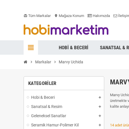
Tüm Markalar
Mağaza Konum
Hakımızda
İletişi
card_giftcard
location_on
view_headline
HOBI & BECERI
SANATSAL & 
chevron_right
Markalar
chevron_right
Marvy Uchida
MARVY
KATEGORILER
Marvy Uchida
Hobi & Beceri
üretmekte v
Sanatsal & Resim
kalite anlay
Geleneksel Sanatlar
Seramik Hamur-Polimer Kil
14 adet ürün