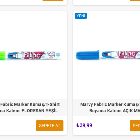
YENI
Çubuk SİLİKON Şeffaf
4'lü Sünger Tampon Fırça Seti
10 adt
Fabric Marker Kumaş/T-Shirt
Marvy Fabric Marker Kumaş/
30cm
₺49,00
₺54,00
ma Kalemi FLORESAN YEŞİL
Boyama Kalemi AÇIK MA
,00
₺79,00
₺39,99
SEPETE AT
SEP