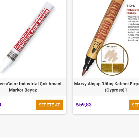
ecoColor Industrial Çok Amaçlı
Marvy Ahşap Rötuş Kalemi Fırça
Markör Beyaz
(Cypress)1
0
₺59,83
SEPETE AT
SEP