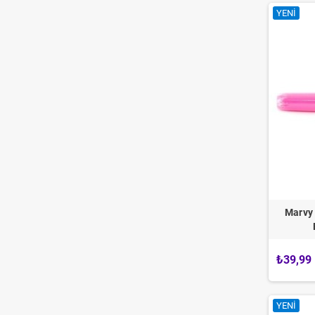
YENI
Marvy 
₺39,99
YENI