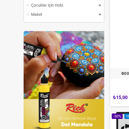
Çocuklar için Hobi
Maket
B00
₺15,00
-50%
Y