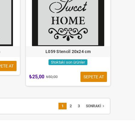
m
L059 Stencil 20x24 cm
Stoktaki son ürünler
ETE AT
₺25,00
SEPETE AT
₺50,00
1
2
3
navigate_next
SONRAKI