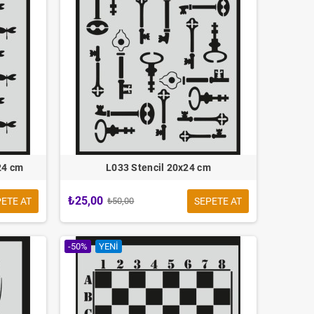
24 cm
L033 Stencil 20x24 cm
₺25,00
ETE AT
SEPETE AT
₺50,00
 KALIN Çubuk SİLİKON Şeffaf
30cm
-50%
YENI
₺99,00
₺119,00