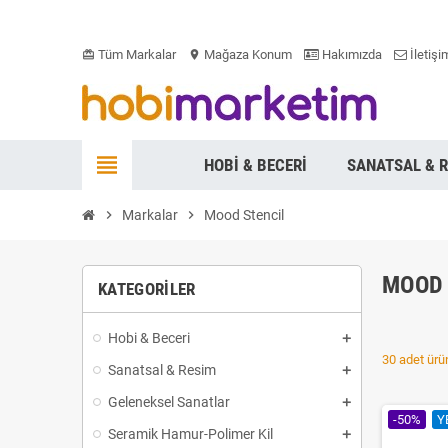
Tüm Markalar
Mağaza Konum
Hakımızda
İletişi
card_giftcard
location_on
view_headline
HOBI & BECERI
SANATSAL & 
chevron_right
Markalar
chevron_right
Mood Stencil
MOOD 
KATEGORILER
Hobi & Beceri
30 adet ürün
Sanatsal & Resim
Geleneksel Sanatlar
-50%
Y
Seramik Hamur-Polimer Kil