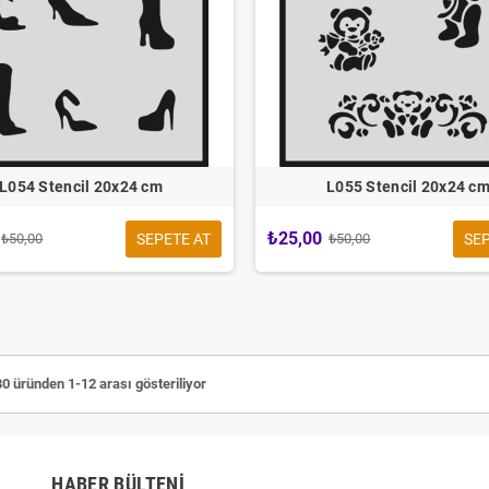
L054 Stencil 20x24 cm
L055 Stencil 20x24 c
₺25,00
SEPETE AT
SEP
₺50,00
₺50,00
0 üründen 1-12 arası gösteriliyor
HABER BÜLTENI