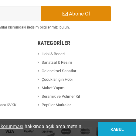
Abone Ol
ılar kısmındaki iletişim bilgilerimizi bulun.
KATEGORILER
Hobi & Beceri
Sanatsal & Resim
Geleneksel Sanatlar
Çocuklar için Hobi
Maket Yapımı
Seramik ve Polimer Kil
ması KVKK
Popüler Markalar
in korunması
hakkında açıklama metnini
KABUL