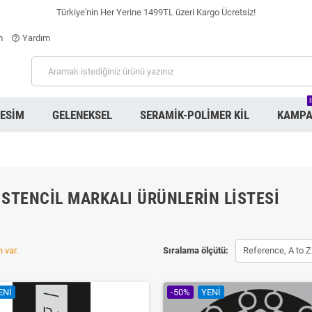
Türkiye'nin Her Yerine 1499TL üzeri Kargo Ücretsiz!
m
Yardım
help_outline
RESIM
GELENEKSEL
SERAMIK-POLIMER KIL
KAMPA
STENCIL MARKALI ÜRÜNLERIN LISTESI
 var.
Sıralama ölçütü:
Reference, A to Z
ENI
-50%
YENI