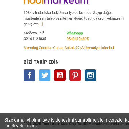
1984 yılında İstanbul/Ümraniye'de kuruldu. Saygı değer
müşterilerinin talep ve istekleri doğrultusunda ürün yelpazesini
genişletti
[...]
Mağaza Telf
Whatsapp
02164124835
05424124835
Alemdağ Caddesi Güneş Sokak 22/A Ümraniye-İstanbul
BIZI TAKIP EDIN
Facebook
Twitter
YouTube
Pinterest
Instagram
Size daha iyi bir alışveriş deneyimi sunabilmek için çerezler ku
2008-2025 Tüm Hakları Saklı Olup Tescilli Markadır. hobimarketim.c
inceleyebilirsiniz.