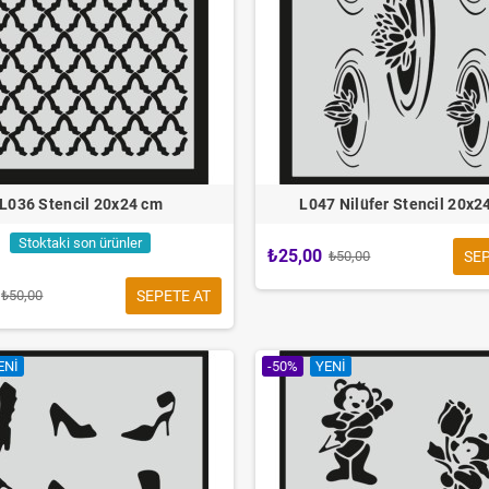
L036 Stencil 20x24 cm
L047 Nilüfer Stencil 20x2
Stoktaki son ürünler
₺25,00
SEP
₺50,00
SEPETE AT
₺50,00
ENI
-50%
YENI