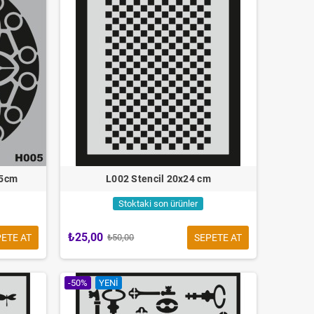
25cm
L002 Stencil 20x24 cm
Stoktaki son ürünler
₺25,00
ETE AT
SEPETE AT
₺50,00
-50%
YENI