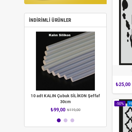
İNDIRIMLI ÜRÜNLER
₺25,00
 Fırça Seti
10 adt KALIN Çubuk SİLİKON Şeffaf
12 adt İNCE 
30cm
-50%
Y
4,00
₺99,00
₺59
₺119,00