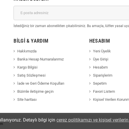
İstediğiniz bir zaman abonelikten çıkabilirsiniz. Bu amaçla, lütfen yasal uyar
BILGI & YARDIM
HESABIM
Hakkımızda
Yeni Üyelik
Banka Hesap Numaralarımız
Üye Girişi
Kargo Bilgisi
Hesabım
Satış Sözleşmesi
Siparişlerim
İade ve Geri Ödeme Koşulları
Sepetim
Bizimle iletişime geçin
Favori Listem
Site haritası
Kişisel Verilen Korun
llanıyoruz. Detaylı bilgi için
çerez politikamızı ve kişisel veriler
om