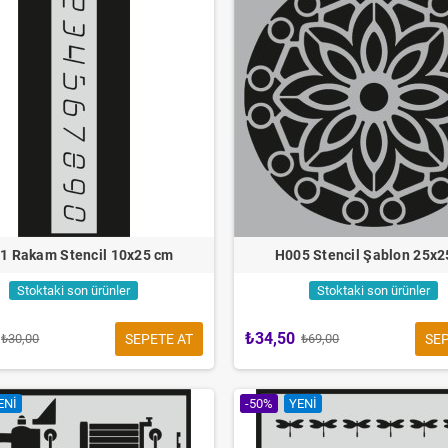
1 Rakam Stencil 10x25 cm
H005 Stencil Şablon 25x
Stoktaki son ürünler
Stoktaki son ürünler
₺34,50
SEPETE AT
SEP
₺30,00
₺69,00
ENI
-50%
YENI