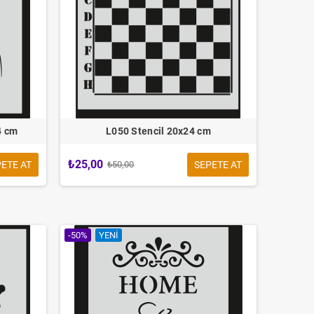
4 cm
L050 Stencil 20x24 cm
₺25,00
ETE AT
SEPETE AT
₺50,00
-50%
YENI